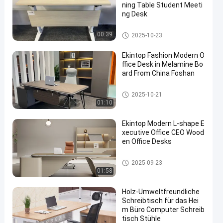
ning Table Student Meeti
ng Desk
Handelsschreibtisch
00:39
2025-10-23
Ekintop Fashion Modern O
ffice Desk in Melamine Bo
ard From China Foshan
Handelsschreibtisch
2025-10-21
01:10
Ekintop Modern L-shape E
xecutive Office CEO Wood
en Office Desks
Handelsschreibtisch
2025-09-23
01:58
Holz-Umweltfreundliche
Schreibtisch für das Hei
m Büro Computer Schreib
tisch Stühle