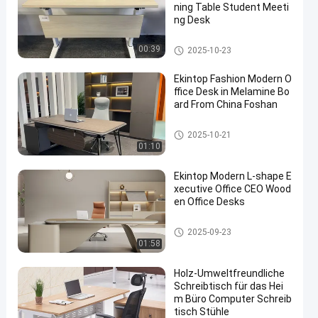
ning Table Student Meeti
ng Desk
Handelsschreibtisch
00:39
2025-10-23
Ekintop Fashion Modern O
ffice Desk in Melamine Bo
ard From China Foshan
Handelsschreibtisch
2025-10-21
01:10
Ekintop Modern L-shape E
xecutive Office CEO Wood
en Office Desks
Handelsschreibtisch
2025-09-23
01:58
Holz-Umweltfreundliche
Schreibtisch für das Hei
m Büro Computer Schreib
tisch Stühle