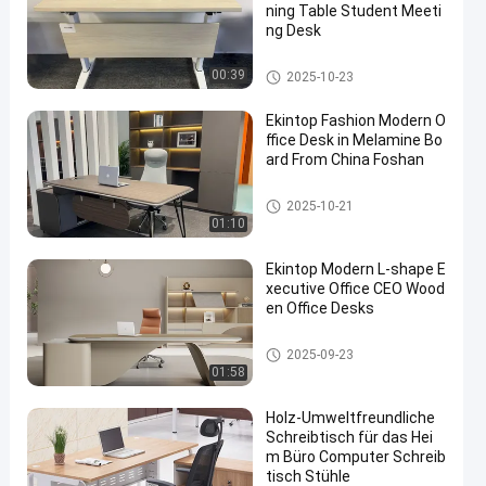
ning Table Student Meeti
ng Desk
Handelsschreibtisch
00:39
2025-10-23
Ekintop Fashion Modern O
ffice Desk in Melamine Bo
ard From China Foshan
Handelsschreibtisch
2025-10-21
01:10
Ekintop Modern L-shape E
xecutive Office CEO Wood
en Office Desks
Handelsschreibtisch
2025-09-23
01:58
Holz-Umweltfreundliche
Schreibtisch für das Hei
m Büro Computer Schreib
tisch Stühle