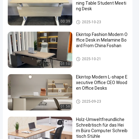
ning Table Student Meeti
ng Desk
Handelsschreibtisch
00:39
2025-10-23
Ekintop Fashion Modern O
ffice Desk in Melamine Bo
ard From China Foshan
Handelsschreibtisch
2025-10-21
01:10
Ekintop Modern L-shape E
xecutive Office CEO Wood
en Office Desks
Handelsschreibtisch
2025-09-23
01:58
Holz-Umweltfreundliche
Schreibtisch für das Hei
m Büro Computer Schreib
tisch Stühle