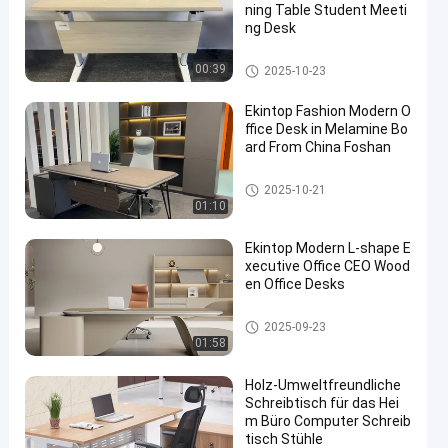
ning Table Student Meeti
ng Desk
Handelsschreibtisch
00:39
2025-10-23
Ekintop Fashion Modern O
ffice Desk in Melamine Bo
ard From China Foshan
Handelsschreibtisch
2025-10-21
01:10
Ekintop Modern L-shape E
xecutive Office CEO Wood
en Office Desks
Handelsschreibtisch
2025-09-23
01:58
Holz-Umweltfreundliche
Schreibtisch für das Hei
m Büro Computer Schreib
tisch Stühle