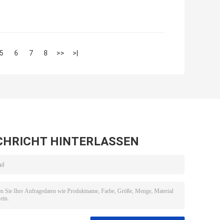
5
6
7
8
>>
>|
CHRICHT HINTERLASSEN