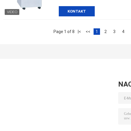
KONTAKT
Page 1 of 8
|<
<<
1
2
3
4
NA