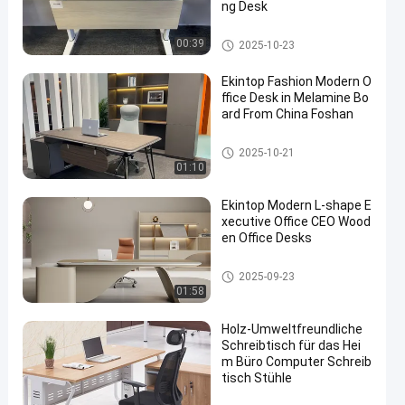
ng Desk
Handelsschreibtisch
00:39
2025-10-23
Ekintop Fashion Modern O
ffice Desk in Melamine Bo
ard From China Foshan
Handelsschreibtisch
2025-10-21
01:10
Ekintop Modern L-shape E
xecutive Office CEO Wood
en Office Desks
Handelsschreibtisch
2025-09-23
01:58
Holz-Umweltfreundliche
Schreibtisch für das Hei
m Büro Computer Schreib
tisch Stühle