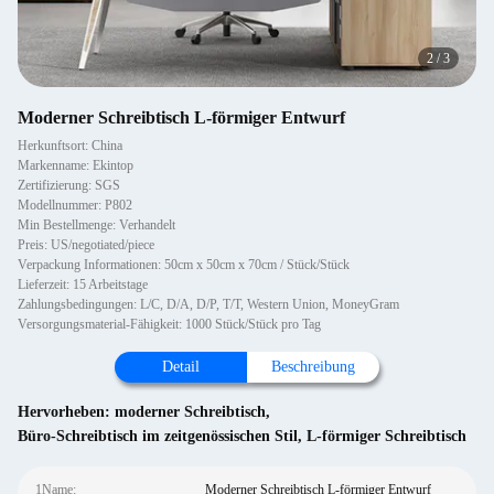
2
/
3
Moderner Schreibtisch L-förmiger Entwurf
Herkunftsort: China
Markenname: Ekintop
Zertifizierung: SGS
Modellnummer: P802
Min Bestellmenge: Verhandelt
Preis: US/negotiated/piece
Verpackung Informationen: 50cm x 50cm x 70cm / Stück/Stück
Lieferzeit: 15 Arbeitstage
Zahlungsbedingungen: L/C, D/A, D/P, T/T, Western Union, MoneyGram
Versorgungsmaterial-Fähigkeit: 1000 Stück/Stück pro Tag
Detail
Beschreibung
Hervorheben:
moderner Schreibtisch
,
Büro-Schreibtisch im zeitgenössischen Stil
,
L-förmiger Schreibtisch
1Name:
Moderner Schreibtisch L-förmiger Entwurf