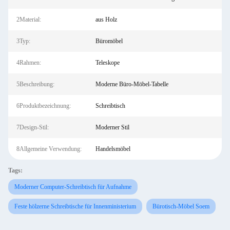
2Material:
aus Holz
3Typ:
Büromöbel
4Rahmen:
Teleskope
5Beschreibung:
Moderne Büro-Möbel-Tabelle
6Produktbezeichnung:
Schreibtisch
7Design-Stil:
Moderner Stil
8Allgemeine Verwendung:
Handelsmöbel
Tags:
Moderner Computer-Schreibtisch für Aufnahme
Feste hölzerne Schreibtische für Innenministerium
Bürotisch-Möbel Soem