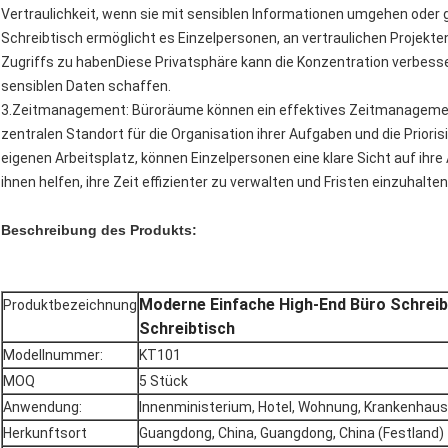
Vertraulichkeit, wenn sie mit sensiblen Informationen umgehen oder g
Schreibtisch ermöglicht es Einzelpersonen, an vertraulichen Projekte
Zugriffs zu habenDiese Privatsphäre kann die Konzentration verbes
sensiblen Daten schaffen.
3.Zeitmanagement: Büroräume können ein effektives Zeitmanagement
zentralen Standort für die Organisation ihrer Aufgaben und die Priori
eigenen Arbeitsplatz, können Einzelpersonen eine klare Sicht auf ihre
ihnen helfen, ihre Zeit effizienter zu verwalten und Fristen einzuhalten
Beschreibung des Produkts:
Moderne Einfache High-End Büro Schreib
Produktbezeichnung
Schreibtisch
Modellnummer:
KT101
MOQ
5 Stück
Anwendung:
Innenministerium, Hotel, Wohnung, Krankenhaus
Herkunftsort
Guangdong, China, Guangdong, China (Festland)