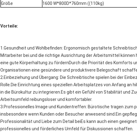
Größe
1600 W*800D*760mm ((110kg)
Vorteile:
1.Gesundheit und Wohlbefinden: Ergonomisch gestaltete Schreibtisc
Mitarbeiter bei.und die richtige Ausrichtung der Arbeitsmittel könne
eine gute Körperhaltung zu fördernDurch die Priorität des Komforts 
Organisationen eine gesündere und produktivere Belegschaft schaff
2.Einbeziehung und Übergang: Die Schreibtische spielen bei der Einb
Rolle.Die Einrichtung eines speziellen Arbeitsplatzes von Anfang an h
in die Bürokultur zu integrieren.Es gibt ein Gefühl von Stabilität und
Arbeitsumfeld reibungsloser und komfortabler.
3.Professionelles Image und Kundentreffen: Bürotische tragen zum pr
insbesondere wenn Kunden oder Besucher anwesend sind.Ein gepflegte
Professionalität und Liebe zum Detail beiEs kann auch einen geeigne
professionelles und förderliches Umfeld für Diskussionen schaffen.