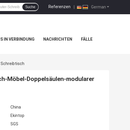
Referenzen
|
German
Suche
NS IN VERBINDUNG
NACHRICHTEN
FÄLLE
 Schreibtisch
sch-Möbel-Doppelsäulen-modularer
China
Ekintop
SGS