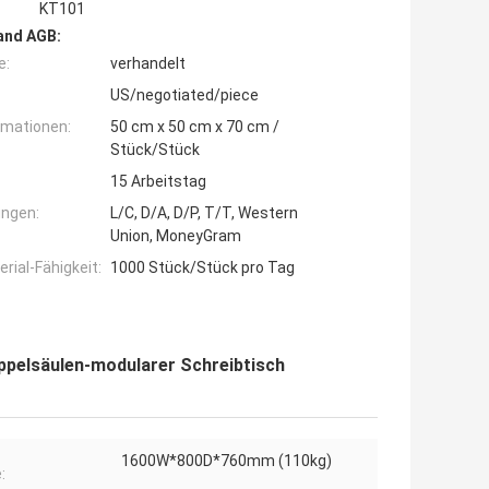
KT101
and AGB:
e:
verhandelt
US/negotiated/piece
rmationen:
50 cm x 50 cm x 70 cm /
Stück/Stück
15 Arbeitstag
ngen:
L/C, D/A, D/P, T/T, Western
Union, MoneyGram
ial-Fähigkeit:
1000 Stück/Stück pro Tag
ppelsäulen-modularer Schreibtisch
1600W*800D*760mm (110kg)
: