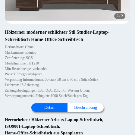
2
/
2
Hölzerner moderner schlichter Stil Studier-Laptop-
Schreibtisch Home-Office-Schreibtisch
Herkunftsort: China
Markenname: Ekintop
Zertifizierung: SGS
Modellnummer: KT210
Min Bestellmenge: verhandelt
Preis: US/negotiated/piece
Verpackung Informationen: 50 cm x 50 cm x 70 cm / Stück/Stück
Lieferzeit: 15 Arbeitstag
Zahlungsbedingungen: L/C, D/A, D/P, T/T, Western Union,
Versorgungsmaterial-Fähigkeit: 1000 Stück/Stück pro Tag
Detail
Beschreibung
Hervorheben:
Hölzerner Arbeits-Laptop-Schreibtisch
,
ISO9001-Laptop-Schreibtisch
,
Home-Office-Schreibtisch aus Spanplatten