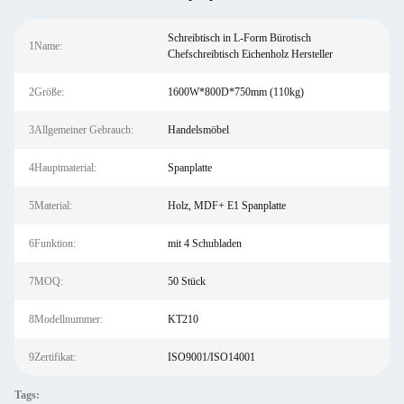
Schreibtisch in L-Form Bürotisch
1Name:
Chefschreibtisch Eichenholz Hersteller
2Größe:
1600W*800D*750mm (110kg)
3Allgemeiner Gebrauch:
Handelsmöbel
4Hauptmaterial:
Spanplatte
5Material:
Holz, MDF+ E1 Spanplatte
6Funktion:
mit 4 Schubladen
7MOQ:
50 Stück
8Modellnummer:
KT210
9Zertifikat:
ISO9001/ISO14001
Tags: