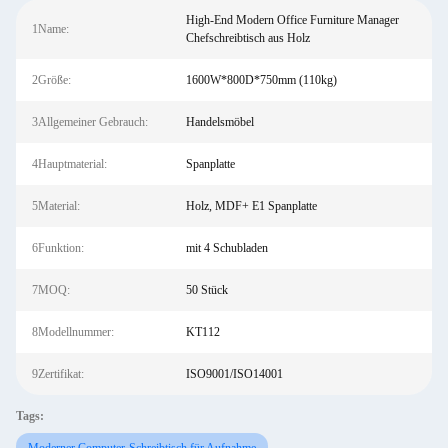
High-End Modern Office Furniture Manager
1Name:
Chefschreibtisch aus Holz
2Größe:
1600W*800D*750mm (110kg)
3Allgemeiner Gebrauch:
Handelsmöbel
4Hauptmaterial:
Spanplatte
5Material:
Holz, MDF+ E1 Spanplatte
6Funktion:
mit 4 Schubladen
7MOQ:
50 Stück
8Modellnummer:
KT112
9Zertifikat:
ISO9001/ISO14001
Tags: