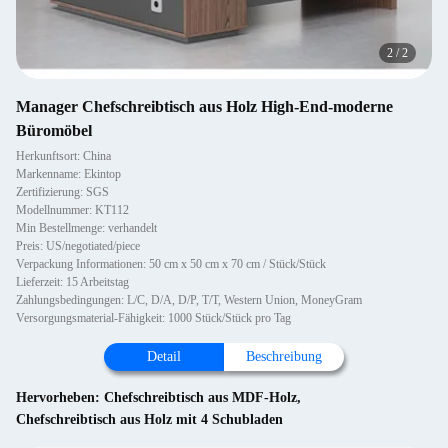
2
/
2
Manager Chefschreibtisch aus Holz High-End-moderne
Büromöbel
Herkunftsort: China
Markenname: Ekintop
Zertifizierung: SGS
Modellnummer: KT112
Min Bestellmenge: verhandelt
Preis: US/negotiated/piece
Verpackung Informationen: 50 cm x 50 cm x 70 cm / Stück/Stück
Lieferzeit: 15 Arbeitstag
Zahlungsbedingungen: L/C, D/A, D/P, T/T, Western Union, MoneyGram
Versorgungsmaterial-Fähigkeit: 1000 Stück/Stück pro Tag
Detail
Beschreibung
Hervorheben:
Chefschreibtisch aus MDF-Holz
,
Chefschreibtisch aus Holz mit 4 Schubladen