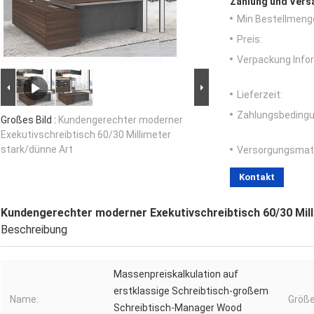
Zahlung und Vers
Min Bestellmeng
Preis:
Verpackung Info
Lieferzeit:
Zahlungsbedingu
Großes Bild :
Kundengerechter moderner
Exekutivschreibtisch 60/30 Millimeter
stark/dünne Art
Versorgungsmater
Kontakt
Kundengerechter moderner Exekutivschreibtisch 60/30 Mill
Beschreibung
Massenpreiskalkulation auf
erstklassige Schreibtisch-großem
Name:
Größe
Schreibtisch-Manager Wood