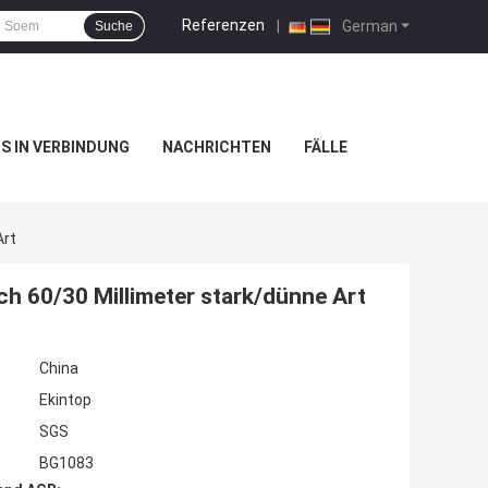
Referenzen
|
German
Suche
NS IN VERBINDUNG
NACHRICHTEN
FÄLLE
Art
h 60/30 Millimeter stark/dünne Art
China
Ekintop
SGS
BG1083