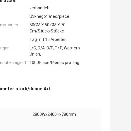
and AGB:
e:
verhandelt
US/negotiated/piece
rmationen:
50CM X 50 CM X 70
Cm/Stück/Stücke
Tag mit 15 Arbeiten
ngen:
L/C, D/A, D/P, T/T, Western
Union,
ial-Fähigkeit:
1000Piece/Pieces pro Tag
imeter stark/dünne Art
2800Wx2400Hx780mm
: