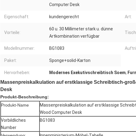
Computer Desk
Eigenschaft:
kundengerecht
Art:
60 u. 30 Millimeter stark u. dünne
Vorteile:
Tisch
Artkombination verfügbar
Modellnummer:
BG1083
Auftri
Paket:
Sponge+solid-Karton
Hervorheben:
Modernes Exekutivschreibtisch Soem
,
Fur
Massenpreiskalkulation auf erstklassige Schreibtisch-g
Desk
Produkt-Beschreibung:
Produkt-Name
Massenpreiskalkulation auf erstklassige Schrei
Wood Computer Desk
Vorbildliches
BG1083
Number
Verwendung:
Innenministerium-Möbel-Tabelle