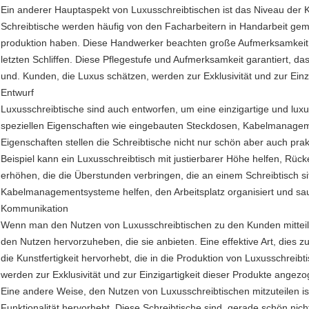
Ein anderer Hauptaspekt von Luxusschreibtischen ist das Niveau der Kuns
Schreibtische werden häufig von den Facharbeitern in Handarbeit gem
produktion haben. Diese Handwerker beachten große Aufmerksamkeit j
letzten Schliffen. Diese Pflegestufe und Aufmerksamkeit garantiert, dass 
und. Kunden, die Luxus schätzen, werden zur Exklusivität und zur Einzi
Entwurf
Luxusschreibtische sind auch entworfen, um eine einzigartige und lux
speziellen Eigenschaften wie eingebauten Steckdosen, Kabelmanage
Eigenschaften stellen die Schreibtische nicht nur schön aber auch prak
Beispiel kann ein Luxusschreibtisch mit justierbarer Höhe helfen, Rüc
erhöhen, die die Überstunden verbringen, die an einem Schreibtisch 
Kabelmanagementsysteme helfen, den Arbeitsplatz organisiert und sau
Kommunikation
Wenn man den Nutzen von Luxusschreibtischen zu den Kunden mitteilt, 
den Nutzen hervorzuheben, die sie anbieten. Eine effektive Art, dies zu
die Kunstfertigkeit hervorhebt, die in die Produktion von Luxusschreib
werden zur Exklusivität und zur Einzigartigkeit dieser Produkte angezo
Eine andere Weise, den Nutzen von Luxusschreibtischen mitzuteilen is
Funktionalität hervorhebt. Diese Schreibtische sind, gerade schön nicht