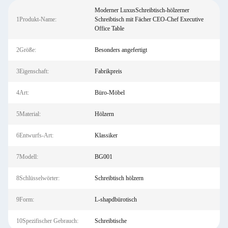
Moderner LuxusSchreibtisch-hölzerner
1Produkt-Name:
Schreibtisch mit Fächer CEO-Chef Executive
Office Table
2Größe:
Besonders angefertigt
3Eigenschaft:
Fabrikpreis
4Art:
Büro-Möbel
5Material:
Hölzern
6Entwurfs-Art:
Klassiker
7Modell:
BG001
8Schlüsselwörter:
Schreibtisch hölzern
9Form:
L-shapdbürotisch
10Spezifischer Gebrauch:
Schreibtische