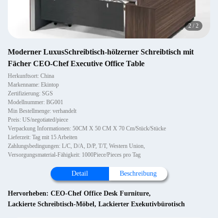
2
/
2
Moderner LuxusSchreibtisch-hölzerner Schreibtisch mit
Fächer CEO-Chef Executive Office Table
Herkunftsort: China
Markenname: Ekintop
Zertifizierung: SGS
Modellnummer: BG001
Min Bestellmenge: verhandelt
Preis: US/negotiated/piece
Verpackung Informationen: 50CM X 50 CM X 70 Cm/Stück/Stücke
Lieferzeit: Tag mit 15 Arbeiten
Zahlungsbedingungen: L/C, D/A, D/P, T/T, Western Union,
Versorgungsmaterial-Fähigkeit: 1000Piece/Pieces pro Tag
Detail
Beschreibung
Hervorheben:
CEO-Chef Office Desk Furniture
,
Lackierte Schreibtisch-Möbel
,
Lackierter Exekutivbürotisch