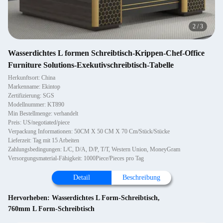
2
/
3
Wasserdichtes L formen Schreibtisch-Krippen-Chef-Office
Furniture Solutions-Exekutivschreibtisch-Tabelle
Herkunftsort: China
Markenname: Ekintop
Zertifizierung: SGS
Modellnummer: KT890
Min Bestellmenge: verhandelt
Preis: US/negotiated/piece
Verpackung Informationen: 50CM X 50 CM X 70 Cm/Stück/Stücke
Lieferzeit: Tag mit 15 Arbeiten
Zahlungsbedingungen: L/C, D/A, D/P, T/T, Western Union, MoneyGram
Versorgungsmaterial-Fähigkeit: 1000Piece/Pieces pro Tag
Detail
Beschreibung
Hervorheben:
Wasserdichtes L Form-Schreibtisch
,
760mm L Form-Schreibtisch