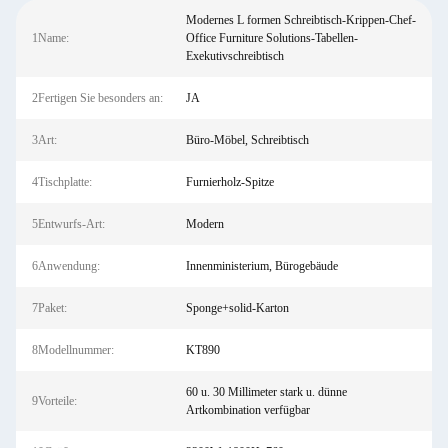
Modernes L formen Schreibtisch-Krippen-Chef-
1Name:
Office Furniture Solutions-Tabellen-
Exekutivschreibtisch
2Fertigen Sie besonders an:
JA
3Art:
Büro-Möbel, Schreibtisch
4Tischplatte:
Furnierholz-Spitze
5Entwurfs-Art:
Modern
6Anwendung:
Innenministerium, Bürogebäude
7Paket:
Sponge+solid-Karton
8Modellnummer:
KT890
60 u. 30 Millimeter stark u. dünne
9Vorteile:
Artkombination verfügbar