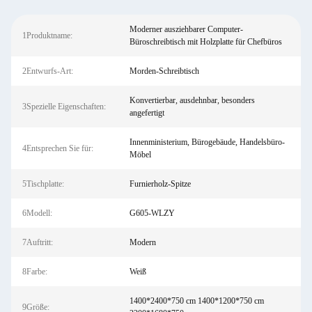
Moderner ausziehbarer Computer-
1Produktname:
Büroschreibtisch mit Holzplatte für Chefbüros
2Entwurfs-Art:
Morden-Schreibtisch
Konvertierbar, ausdehnbar, besonders
3Spezielle Eigenschaften:
angefertigt
Innenministerium, Bürogebäude, Handelsbüro-
4Entsprechen Sie für:
Möbel
5Tischplatte:
Furnierholz-Spitze
6Modell:
G605-WLZY
7Auftritt:
Modern
8Farbe:
Weiß
1400*2400*750 cm 1400*1200*750 cm
9Größe: