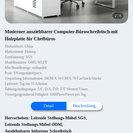
2
/
6
Moderner ausziehbarer Computer-Büroschreibtisch mit
Holzplatte für Chefbüros
Herkunftsort: China
Markenname: Ekintop
Zertifizierung: SGS
Modellnummer: G605-WLZY
Min Bestellmenge: verhandelt
Preis: US/negotiated/piece
Verpackung Informationen: 50CM X 50 CM X 70 Cm/Stück/Stücke
Lieferzeit: Tag mit 15 Arbeiten
Zahlungsbedingungen: L/C, D/A, D/P, T/T, Western Union,
Versorgungsmaterial-Fähigkeit: 1000Piece/Pieces pro Tag
Detail
Beschreibung
Hervorheben:
Leitende Stellungs-Möbel SGS
,
Leitende Stellungs-Möbel ODM
,
Ausdehnbarer hölzerner Schreibtisch