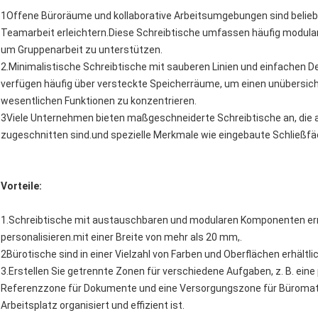
1Offene Büroräume und kollaborative Arbeitsumgebungen sind beliebt
Teamarbeit erleichtern.Diese Schreibtische umfassen häufig modul
um Gruppenarbeit zu unterstützen.
2.Minimalistische Schreibtische mit sauberen Linien und einfachen D
verfügen häufig über versteckte Speicherräume, um einen unübersicht
wesentlichen Funktionen zu konzentrieren.
3Viele Unternehmen bieten maßgeschneiderte Schreibtische an, die a
zugeschnitten sind.und spezielle Merkmale wie eingebaute Schließf
Vorteile:
1.Schreibtische mit austauschbaren und modularen Komponenten ermö
personalisieren.mit einer Breite von mehr als 20 mm,.
2Bürotische sind in einer Vielzahl von Farben und Oberflächen erhält
3.Erstellen Sie getrennte Zonen für verschiedene Aufgaben, z. B. ein
Referenzzone für Dokumente und eine Versorgungszone für Büromater
Arbeitsplatz organisiert und effizient ist.