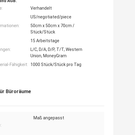
and AGB:
e:
Verhandelt
US/negotiated/piece
rmationen:
50cm x 50cm x 70cm /
Stück/Stück
15 Arbeitstage
ngen:
L/C, D/A, D/P, T/T, Western
Union, MoneyGram
ial-Fähigkeit:
1000 Stück/Stück pro Tag
für Büroräume
Maß angepasst
: