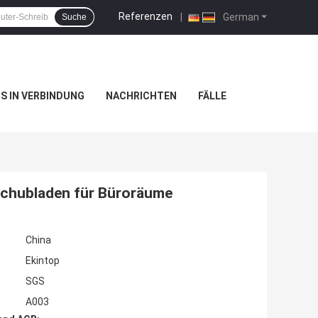
Referenzen
|
German
Suche
NS IN VERBINDUNG
NACHRICHTEN
FÄLLE
 Schubladen für Büroräume
China
Ekintop
SGS
A003