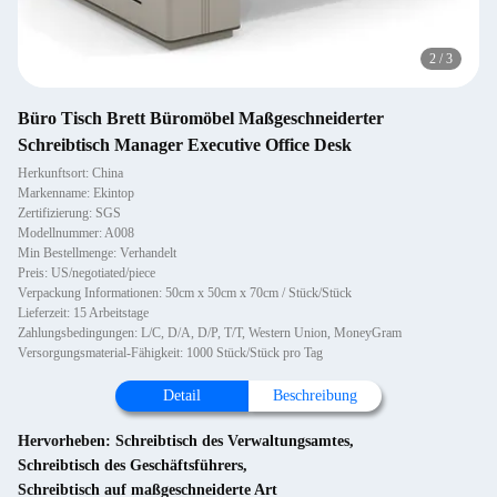
2
/
3
Büro Tisch Brett Büromöbel Maßgeschneiderter
Schreibtisch Manager Executive Office Desk
Herkunftsort: China
Markenname: Ekintop
Zertifizierung: SGS
Modellnummer: A008
Min Bestellmenge: Verhandelt
Preis: US/negotiated/piece
Verpackung Informationen: 50cm x 50cm x 70cm / Stück/Stück
Lieferzeit: 15 Arbeitstage
Zahlungsbedingungen: L/C, D/A, D/P, T/T, Western Union, MoneyGram
Versorgungsmaterial-Fähigkeit: 1000 Stück/Stück pro Tag
Detail
Beschreibung
Hervorheben:
Schreibtisch des Verwaltungsamtes
,
Schreibtisch des Geschäftsführers
,
Schreibtisch auf maßgeschneiderte Art