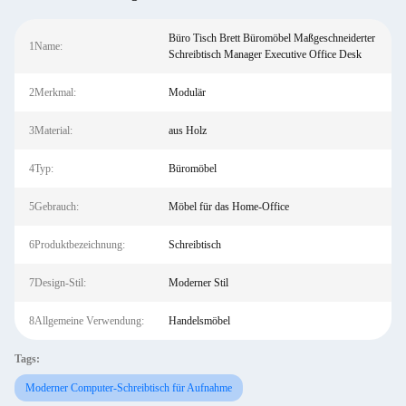
Büro Tisch Brett Büromöbel Maßgeschneiderter
1Name:
Schreibtisch Manager Executive Office Desk
2Merkmal:
Modulär
3Material:
aus Holz
4Typ:
Büromöbel
5Gebrauch:
Möbel für das Home-Office
6Produktbezeichnung:
Schreibtisch
7Design-Stil:
Moderner Stil
8Allgemeine Verwendung:
Handelsmöbel
Tags:
Moderner Computer-Schreibtisch für Aufnahme