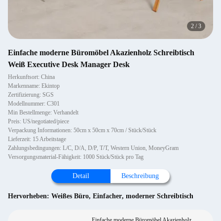
2
/
3
Einfache moderne Büromöbel Akazienholz Schreibtisch
Weiß Executive Desk Manager Desk
Herkunftsort: China
Markenname: Ekintop
Zertifizierung: SGS
Modellnummer: C301
Min Bestellmenge: Verhandelt
Preis: US/negotiated/piece
Verpackung Informationen: 50cm x 50cm x 70cm / Stück/Stück
Lieferzeit: 15 Arbeitstage
Zahlungsbedingungen: L/C, D/A, D/P, T/T, Western Union, MoneyGram
Versorgungsmaterial-Fähigkeit: 1000 Stück/Stück pro Tag
Detail
Beschreibung
Hervorheben:
Weißes Büro
,
Einfacher
,
moderner Schreibtisch
Einfache moderne Büromöbel Akazienholz