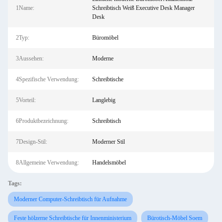
1Name:
Schreibtisch Weiß Executive Desk Manager
Desk
2Typ:
Büromöbel
3Aussehen:
Moderne
4Spezifische Verwendung:
Schreibtische
5Vorteil:
Langlebig
6Produktbezeichnung:
Schreibtisch
7Design-Stil:
Moderner Stil
8Allgemeine Verwendung:
Handelsmöbel
Tags:
Moderner Computer-Schreibtisch für Aufnahme
Feste hölzerne Schreibtische für Innenministerium
Bürotisch-Möbel Soem