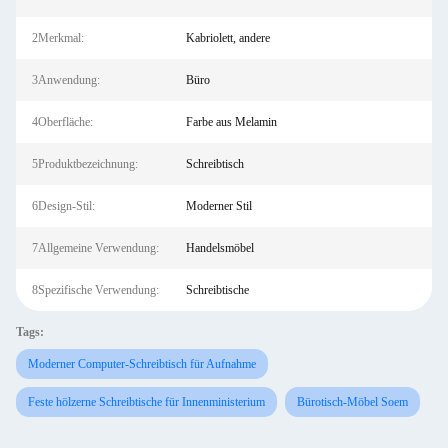
2Merkmal:
Kabriolett, andere
3Anwendung:
Büro
4Oberfläche:
Farbe aus Melamin
5Produktbezeichnung:
Schreibtisch
6Design-Stil:
Moderner Stil
7Allgemeine Verwendung:
Handelsmöbel
8Spezifische Verwendung:
Schreibtische
Tags:
Moderner Computer-Schreibtisch für Aufnahme
Feste hölzerne Schreibtische für Innenministerium
Bürotisch-Möbel Soem