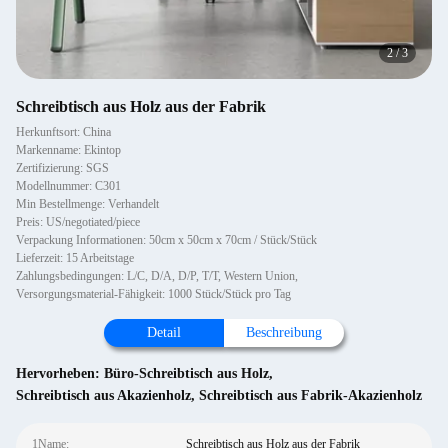
2
/
3
Schreibtisch aus Holz aus der Fabrik
Herkunftsort: China
Markenname: Ekintop
Zertifizierung: SGS
Modellnummer: C301
Min Bestellmenge: Verhandelt
Preis: US/negotiated/piece
Verpackung Informationen: 50cm x 50cm x 70cm / Stück/Stück
Lieferzeit: 15 Arbeitstage
Zahlungsbedingungen: L/C, D/A, D/P, T/T, Western Union,
Versorgungsmaterial-Fähigkeit: 1000 Stück/Stück pro Tag
Detail
Beschreibung
Hervorheben:
Büro-Schreibtisch aus Holz
,
Schreibtisch aus Akazienholz
,
Schreibtisch aus Fabrik-Akazienholz
1Name:
Schreibtisch aus Holz aus der Fabrik