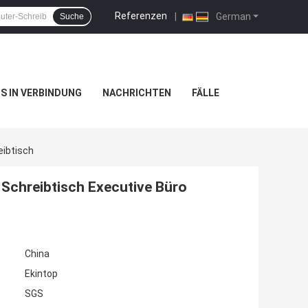
Referenzen
|
German
Suche
NS IN VERBINDUNG
NACHRICHTEN
FÄLLE
eibtisch
Schreibtisch Executive Büro
China
Ekintop
SGS