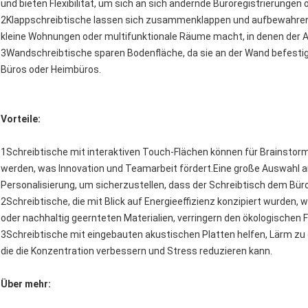
und bieten Flexibilität, um sich an sich ändernde Büroregistrierungen
2Klappschreibtische lassen sich zusammenklappen und aufbewahren, 
kleine Wohnungen oder multifunktionale Räume macht, in denen der 
3Wandschreibtische sparen Bodenfläche, da sie an der Wand befestig
Büros oder Heimbüros.
Vorteile:
1Schreibtische mit interaktiven Touch-Flächen können für Brainsto
werden, was Innovation und Teamarbeit fördert.Eine große Auswahl a
Personalisierung, um sicherzustellen, dass der Schreibtisch dem Büro
2Schreibtische, die mit Blick auf Energieeffizienz konzipiert wurden,
oder nachhaltig geernteten Materialien, verringern den ökologischen
3Schreibtische mit eingebauten akustischen Platten helfen, Lärm z
die die Konzentration verbessern und Stress reduzieren kann.
Über mehr: