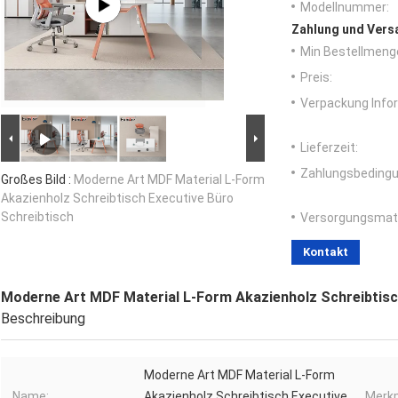
Modellnummer:
Zahlung und Vers
Min Bestellmeng
Preis:
Verpackung Info
Lieferzeit:
Zahlungsbedingu
Großes Bild :
Moderne Art MDF Material L-Form
Akazienholz Schreibtisch Executive Büro
Schreibtisch
Versorgungsmater
Kontakt
Moderne Art MDF Material L-Form Akazienholz Schreibtisc
Beschreibung
Moderne Art MDF Material L-Form
Name:
Akazienholz Schreibtisch Executive
Merkm