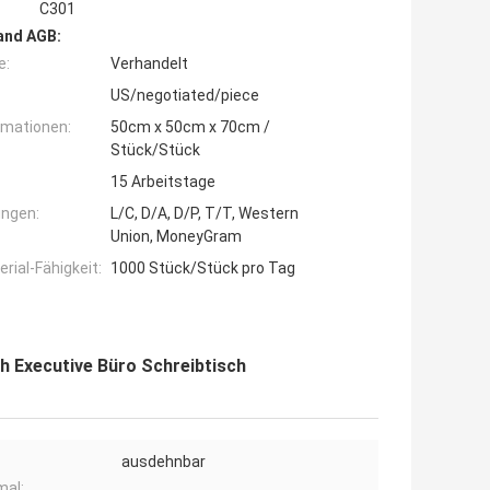
C301
and AGB:
e:
Verhandelt
US/negotiated/piece
rmationen:
50cm x 50cm x 70cm /
Stück/Stück
15 Arbeitstage
ngen:
L/C, D/A, D/P, T/T, Western
Union, MoneyGram
ial-Fähigkeit:
1000 Stück/Stück pro Tag
h Executive Büro Schreibtisch
ausdehnbar
al: