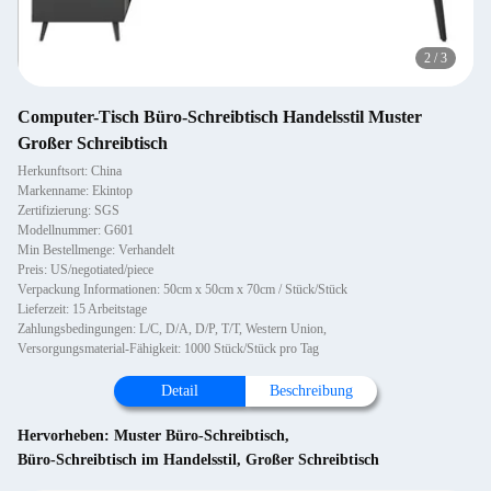
2
/
3
Computer-Tisch Büro-Schreibtisch Handelsstil Muster
Großer Schreibtisch
Herkunftsort: China
Markenname: Ekintop
Zertifizierung: SGS
Modellnummer: G601
Min Bestellmenge: Verhandelt
Preis: US/negotiated/piece
Verpackung Informationen: 50cm x 50cm x 70cm / Stück/Stück
Lieferzeit: 15 Arbeitstage
Zahlungsbedingungen: L/C, D/A, D/P, T/T, Western Union,
Versorgungsmaterial-Fähigkeit: 1000 Stück/Stück pro Tag
Detail
Beschreibung
Hervorheben:
Muster Büro-Schreibtisch
,
Büro-Schreibtisch im Handelsstil
,
Großer Schreibtisch