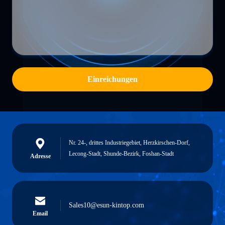
Einreichungen
Nr. 24-, drittes Industriegebiet, Herzkirschen-Dorf,
Lecong-Stadt, Shunde-Bezirk, Foshan-Stadt
Adresse
Sales10@esun-kintop.com
Email