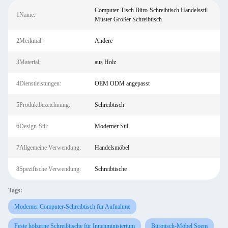
Computer-Tisch Büro-Schreibtisch Handelsstil
1Name:
Muster Großer Schreibtisch
2Merkmal:
Andere
3Material:
aus Holz
4Dienstleistungen:
OEM ODM angepasst
5Produktbezeichnung:
Schreibtisch
6Design-Stil:
Moderner Stil
7Allgemeine Verwendung:
Handelsmöbel
8Spezifische Verwendung:
Schreibtische
Tags:
Moderner Computer-Schreibtisch für Aufnahme
Feste hölzerne Schreibtische für Innenministerium
Bürotisch-Möbel Soem