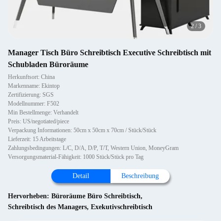
2
/
3
Manager Tisch Büro Schreibtisch Executive Schreibtisch mit
Schubladen Büroräume
Herkunftsort: China
Markenname: Ekintop
Zertifizierung: SGS
Modellnummer: F502
Min Bestellmenge: Verhandelt
Preis: US/negotiated/piece
Verpackung Informationen: 50cm x 50cm x 70cm / Stück/Stück
Lieferzeit: 15 Arbeitstage
Zahlungsbedingungen: L/C, D/A, D/P, T/T, Western Union, MoneyGram
Versorgungsmaterial-Fähigkeit: 1000 Stück/Stück pro Tag
Detail
Beschreibung
Hervorheben:
Büroräume Büro Schreibtisch
,
Schreibtisch des Managers
,
Exekutivschreibtisch