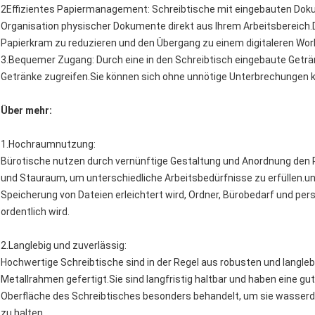
2Effizientes Papiermanagement: Schreibtische mit eingebauten Dokum
Organisation physischer Dokumente direkt aus Ihrem Arbeitsbereich.D
Papierkram zu reduzieren und den Übergang zu einem digitaleren Wor
3.Bequemer Zugang: Durch eine in den Schreibtisch eingebaute Geträn
Getränke zugreifen.Sie können sich ohne unnötige Unterbrechungen k
Über mehr:
1.
Hochraumnutzung
:
Bürotische nutzen durch vernünftige Gestaltung und Anordnung den Pl
und Stauraum, um unterschiedliche Arbeitsbedürfnisse zu erfüllen.un
Speicherung von Dateien erleichtert wird, Ordner, Bürobedarf und pe
ordentlich wird.
2.
Langlebig und zuverlässig
:
Hochwertige Schreibtische sind in der Regel aus robusten und langleb
Metallrahmen gefertigt.Sie sind langfristig haltbar und haben eine gut
Oberfläche des Schreibtisches besonders behandelt, um sie wasserdic
zu halten.