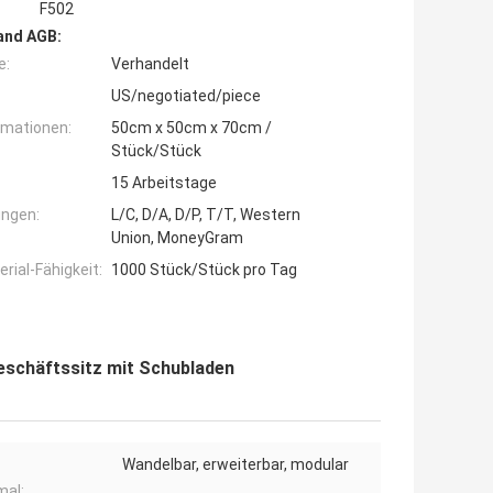
F502
and AGB:
e:
Verhandelt
US/negotiated/piece
rmationen:
50cm x 50cm x 70cm /
Stück/Stück
15 Arbeitstage
ngen:
L/C, D/A, D/P, T/T, Western
Union, MoneyGram
ial-Fähigkeit:
1000 Stück/Stück pro Tag
Geschäftssitz mit Schubladen
Wandelbar, erweiterbar, modular
al: