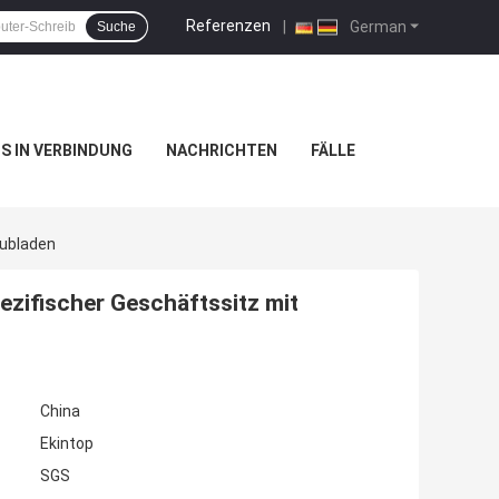
Referenzen
|
German
Suche
NS IN VERBINDUNG
NACHRICHTEN
FÄLLE
hubladen
ezifischer Geschäftssitz mit
China
Ekintop
SGS