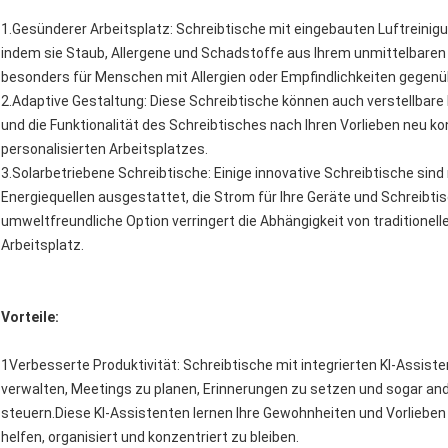
1.Gesünderer Arbeitsplatz: Schreibtische mit eingebauten Luftreinig
indem sie Staub, Allergene und Schadstoffe aus Ihrem unmittelbaren 
besonders für Menschen mit Allergien oder Empfindlichkeiten gegenübe
2.Adaptive Gestaltung: Diese Schreibtische können auch verstellbar
und die Funktionalität des Schreibtisches nach Ihren Vorlieben neu ko
personalisierten Arbeitsplatzes.
3.Solarbetriebene Schreibtische: Einige innovative Schreibtische sin
Energiequellen ausgestattet, die Strom für Ihre Geräte und Schreibt
umweltfreundliche Option verringert die Abhängigkeit von traditionell
Arbeitsplatz.
Vorteile:
1Verbesserte Produktivität: Schreibtische mit integrierten KI-Assist
verwalten, Meetings zu planen, Erinnerungen zu setzen und sogar ande
steuern.Diese KI-Assistenten lernen Ihre Gewohnheiten und Vorlieben 
helfen, organisiert und konzentriert zu bleiben.