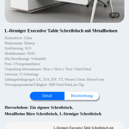
2
/
3
L-förmiger Executive Table Schreibtisch mit Metallbeinen
Herkunftsort: China
Markenname: Ekintop
Zertifizierung: SGS
Modellnummer: H101
Min Bestellmenge: Verhandelt
Preis: US/negotiated/piece
Verpackung Informationen: 50cm x 50cm x 70cm / Stück/Stück
Lieferzeit: 15 Arbeitstage
Zahlungsbedingungen: L/C, D/A, D/P, T/T, Western Union, MoneyGram
Versorgungsmaterial-Fähigkeit: 1000 Stück/Stück pro Tag
Detail
Beschreibung
Hervorheben:
Ein eigener Schreibtisch
,
Metallbeine Büro Schreibtisch
,
L-förmiger Schreibtisch
L-förmiger Executive Table Schreibtisch mit