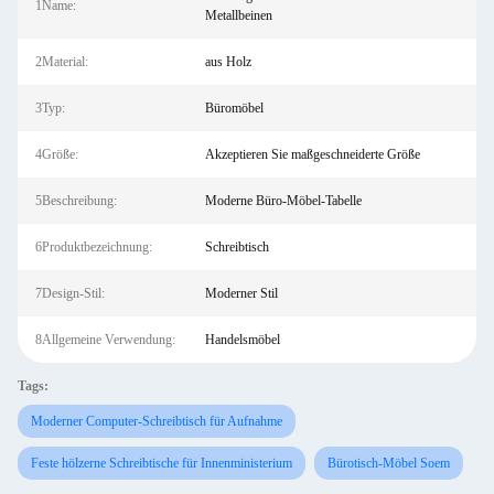
1Name:
Metallbeinen
2Material:
aus Holz
3Typ:
Büromöbel
4Größe:
Akzeptieren Sie maßgeschneiderte Größe
5Beschreibung:
Moderne Büro-Möbel-Tabelle
6Produktbezeichnung:
Schreibtisch
7Design-Stil:
Moderner Stil
8Allgemeine Verwendung:
Handelsmöbel
Tags:
Moderner Computer-Schreibtisch für Aufnahme
Feste hölzerne Schreibtische für Innenministerium
Bürotisch-Möbel Soem