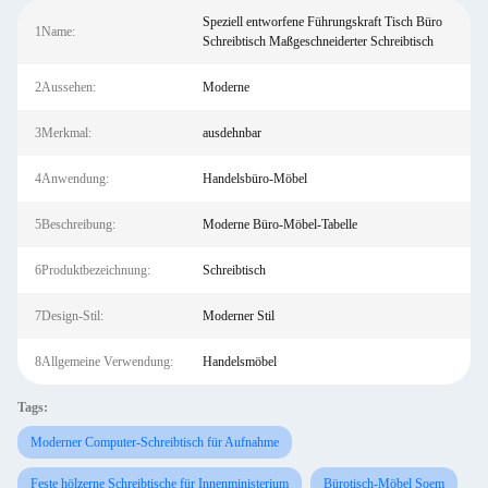
Speziell entworfene Führungskraft Tisch Büro
1Name:
Schreibtisch Maßgeschneiderter Schreibtisch
2Aussehen:
Moderne
3Merkmal:
ausdehnbar
4Anwendung:
Handelsbüro-Möbel
5Beschreibung:
Moderne Büro-Möbel-Tabelle
6Produktbezeichnung:
Schreibtisch
7Design-Stil:
Moderner Stil
8Allgemeine Verwendung:
Handelsmöbel
Tags:
Moderner Computer-Schreibtisch für Aufnahme
Feste hölzerne Schreibtische für Innenministerium
Bürotisch-Möbel Soem