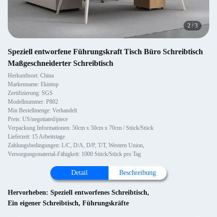
2
/
3
Speziell entworfene Führungskraft Tisch Büro Schreibtisch
Maßgeschneiderter Schreibtisch
Herkunftsort: China
Markenname: Ekintop
Zertifizierung: SGS
Modellnummer: P802
Min Bestellmenge: Verhandelt
Preis: US/negotiated/piece
Verpackung Informationen: 50cm x 50cm x 70cm / Stück/Stück
Lieferzeit: 15 Arbeitstage
Zahlungsbedingungen: L/C, D/A, D/P, T/T, Western Union,
Versorgungsmaterial-Fähigkeit: 1000 Stück/Stück pro Tag
Detail
Beschreibung
Hervorheben:
Speziell entworfenes Schreibtisch
,
Ein eigener Schreibtisch
,
Führungskräfte