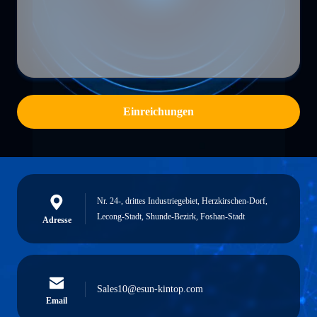
Einreichungen
Nr. 24-, drittes Industriegebiet, Herzkirschen-Dorf,
Lecong-Stadt, Shunde-Bezirk, Foshan-Stadt
Adresse
Sales10@esun-kintop.com
Email