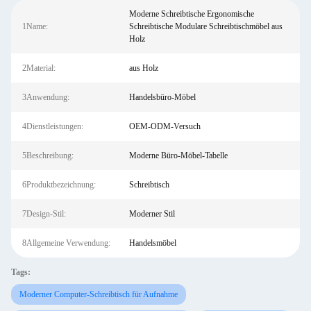
Moderne Schreibtische Ergonomische
1Name:
Schreibtische Modulare Schreibtischmöbel aus
Holz
2Material:
aus Holz
3Anwendung:
Handelsbüro-Möbel
4Dienstleistungen:
OEM-ODM-Versuch
5Beschreibung:
Moderne Büro-Möbel-Tabelle
6Produktbezeichnung:
Schreibtisch
7Design-Stil:
Moderner Stil
8Allgemeine Verwendung:
Handelsmöbel
Tags:
Moderner Computer-Schreibtisch für Aufnahme