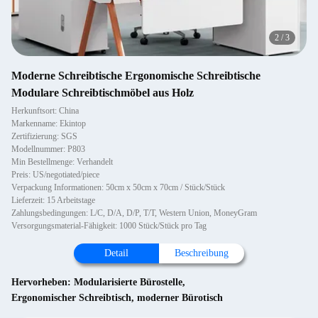
2
/
3
Moderne Schreibtische Ergonomische Schreibtische
Modulare Schreibtischmöbel aus Holz
Herkunftsort: China
Markenname: Ekintop
Zertifizierung: SGS
Modellnummer: P803
Min Bestellmenge: Verhandelt
Preis: US/negotiated/piece
Verpackung Informationen: 50cm x 50cm x 70cm / Stück/Stück
Lieferzeit: 15 Arbeitstage
Zahlungsbedingungen: L/C, D/A, D/P, T/T, Western Union, MoneyGram
Versorgungsmaterial-Fähigkeit: 1000 Stück/Stück pro Tag
Detail
Beschreibung
Hervorheben:
Modularisierte Bürostelle
,
Ergonomischer Schreibtisch
,
moderner Bürotisch