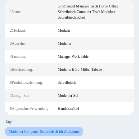
Großhandel Manager Tisch Home Office
1Name:
Schreibtisch Computer Tisch Modulare
Schreibtischmöbel
2Merkmal:
Modulär
3Aussehen:
Moderne
4Funktion:
Manager Work Table
5Beschreibung:
Moderne Büro-Möbel-Tabelle
6Produktbezeichnung:
Schreibtisch
7Design-Stil:
Moderner Stil
8Allgemeine Verwendung:
Handelsmöbel
Tags:
Moderner Computer-Schreibtisch für Aufnahme