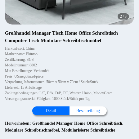
2
/
3
Großhandel Manager Tisch Home Office Schreibtisch
Computer Tisch Modulare Schreibtischmöbel
Herkunftsort: China
Markenname: Ekintop
Zertifizierung: SGS
Modellnummer: 8802
Min Bestellmenge: Verhandelt
Preis: US/negotiated/piece
Verpackung Informationen: 50cm x 50cm x 70cm / Stück/Stück
Lieferzeit: 15 Arbeitstage
Zahlungsbedingungen: L/C, D/A, D/P, T/T, Western Union, MoneyGram
Versorgungsmaterial-Fähigkeit: 1000 Stück/Stück pro Tag
Detail
Beschreibung
Hervorheben:
Großhandel Manager Home Office Schreibtisch
,
Modulare Schreibtischmöbel
,
Modularisierte Schreibtische