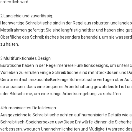
ordentlich wird.
2.
Langlebig und zuverlässig
:
Hochwertige Schreibtische sind in der Regel aus robusten und langleb
Metallrahmen gefertigt.Sie sind langfristig haltbar und haben eine gut
Oberfläche des Schreibtisches besonders behandelt, um sie wasserdic
zu halten.
3.
Multifunktionales Design
:
Bürotische haben in der Regel mehrere Funktionsdesigns, um untersc
Vorlieben zu erfüllen.Einige Schreibtische sind mit Steckdosen und 
Geräte einfach anzuschließenEinige Schreibtische verfügen über Au
so anpassen, dass eine bequeme Arbeitshaltung gewährleistet ist.und
oder Bildschirme, um eine ruhige Arbeitsumgebung zu schaffen.
4.
Humanisiertes Detaildesign
:
Ausgezeichnete Schreibtische achten auf humanisierte Details wie
Schreibtisch-Speicherboxen usw.Diese Entwürfe können die Sicherhei
verbessern, wodurch Unannehmlichkeiten und Müdigkeit während des