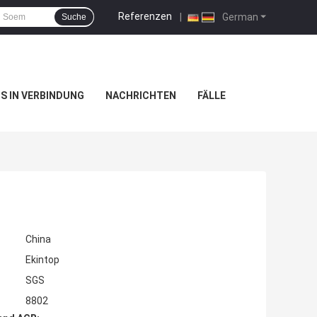
Referenzen
|
German
Suche
NS IN VERBINDUNG
NACHRICHTEN
FÄLLE
China
Ekintop
SGS
8802