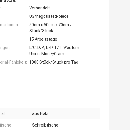
and AGB:
e:
Verhandelt
US/negotiated/piece
rmationen:
50cm x 50cm x 70cm /
Stück/Stück
15 Arbeitstage
ngen:
L/C, D/A, D/P, T/T, Western
Union, MoneyGram
ial-Fähigkeit:
1000 Stück/Stück pro Tag
ial:
aus Holz
fische
Schreibtische