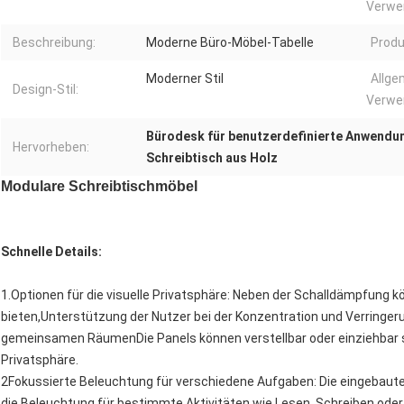
Verwe
Beschreibung:
Moderne Büro-Möbel-Tabelle
Produ
Moderner Stil
Allge
Design-Stil:
Verwe
Bürodesk für benutzerdefinierte Anwendu
Hervorheben:
Schreibtisch aus Holz
Modulare Schreibtischmöbel
Schnelle Details:
1.Optionen für die visuelle Privatsphäre: Neben der Schalldämpfung k
bieten,Unterstützung der Nutzer bei der Konzentration und Verringer
gemeinsamen RäumenDie Panels können verstellbar oder einziehbar sei
Privatsphäre.
2Fokussierte Beleuchtung für verschiedene Aufgaben: Die eingebaute
die Beleuchtung für bestimmte Aktivitäten wie Lesen, Schreiben ode