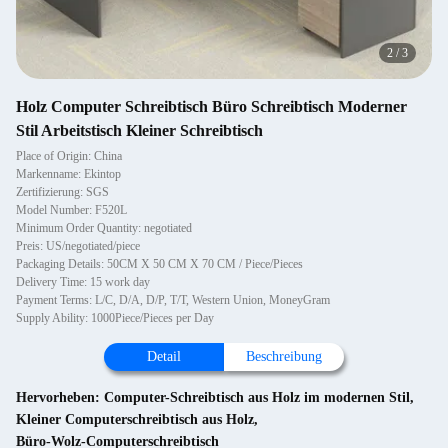
2
/
3
Holz Computer Schreibtisch Büro Schreibtisch Moderner
Stil Arbeitstisch Kleiner Schreibtisch
Place of Origin: China
Markenname: Ekintop
Zertifizierung: SGS
Model Number: F520L
Minimum Order Quantity: negotiated
Preis: US/negotiated/piece
Packaging Details: 50CM X 50 CM X 70 CM / Piece/Pieces
Delivery Time: 15 work day
Payment Terms: L/C, D/A, D/P, T/T, Western Union, MoneyGram
Supply Ability: 1000Piece/Pieces per Day
Detail
Beschreibung
Hervorheben:
Computer-Schreibtisch aus Holz im modernen Stil
,
Kleiner Computerschreibtisch aus Holz
,
Büro-Wolz-Computerschreibtisch