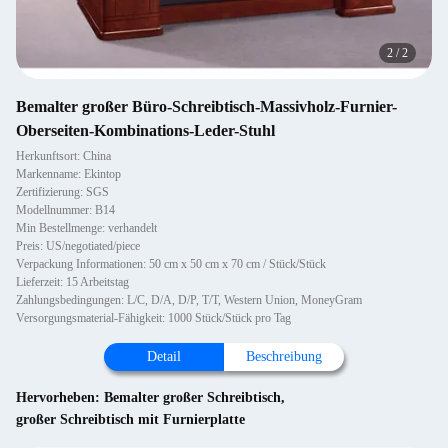
2
/
2
Bemalter großer Büro-Schreibtisch-Massivholz-Furnier-
Oberseiten-Kombinations-Leder-Stuhl
Herkunftsort: China
Markenname: Ekintop
Zertifizierung: SGS
Modellnummer: B14
Min Bestellmenge: verhandelt
Preis: US/negotiated/piece
Verpackung Informationen: 50 cm x 50 cm x 70 cm / Stück/Stück
Lieferzeit: 15 Arbeitstag
Zahlungsbedingungen: L/C, D/A, D/P, T/T, Western Union, MoneyGram
Versorgungsmaterial-Fähigkeit: 1000 Stück/Stück pro Tag
Detail
Beschreibung
Hervorheben:
Bemalter großer Schreibtisch
,
großer Schreibtisch mit Furnierplatte