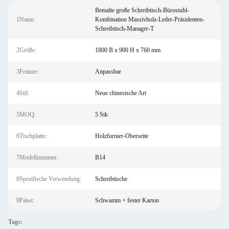
Bemalte große Schreibtisch-Bürostuhl-
1Name:
Kombination Massivholz-Leder-Präsidenten-
Schreibtisch-Manager-T
2Größe:
1800 B x 900 H x 760 mm
3Feature:
Anpassbar
4Stil:
Neue chinesische Art
5MOQ:
5 Stk
6Tischplatte:
Holzfurnier-Oberseite
7Modellnummer:
B14
8Spezifische Verwendung:
Schreibtische
9Paket:
Schwamm + fester Karton
Tags: