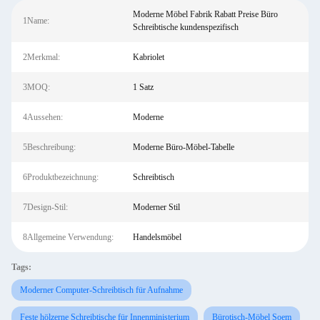
Moderne Möbel Fabrik Rabatt Preise Büro
1Name:
Schreibtische kundenspezifisch
2Merkmal:
Kabriolet
3MOQ:
1 Satz
4Aussehen:
Moderne
5Beschreibung:
Moderne Büro-Möbel-Tabelle
6Produktbezeichnung:
Schreibtisch
7Design-Stil:
Moderner Stil
8Allgemeine Verwendung:
Handelsmöbel
Tags:
Moderner Computer-Schreibtisch für Aufnahme
Feste hölzerne Schreibtische für Innenministerium
Bürotisch-Möbel Soem