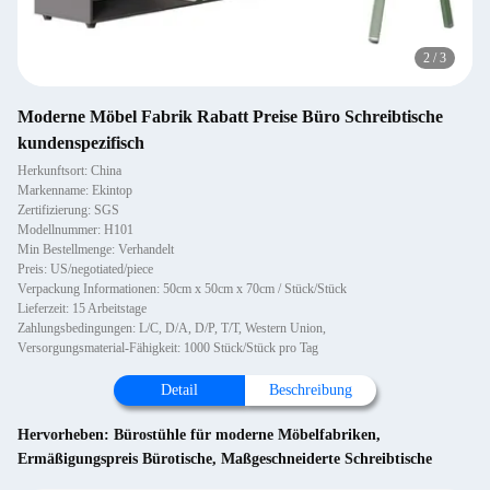
2
/
3
Moderne Möbel Fabrik Rabatt Preise Büro Schreibtische
kundenspezifisch
Herkunftsort: China
Markenname: Ekintop
Zertifizierung: SGS
Modellnummer: H101
Min Bestellmenge: Verhandelt
Preis: US/negotiated/piece
Verpackung Informationen: 50cm x 50cm x 70cm / Stück/Stück
Lieferzeit: 15 Arbeitstage
Zahlungsbedingungen: L/C, D/A, D/P, T/T, Western Union,
Versorgungsmaterial-Fähigkeit: 1000 Stück/Stück pro Tag
Detail
Beschreibung
Hervorheben:
Bürostühle für moderne Möbelfabriken
,
Ermäßigungspreis Bürotische
,
Maßgeschneiderte Schreibtische