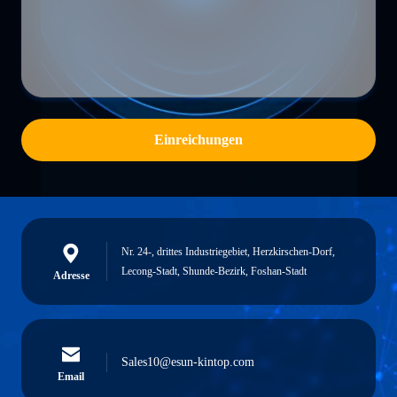
Einreichungen
Nr. 24-, drittes Industriegebiet, Herzkirschen-Dorf,
Lecong-Stadt, Shunde-Bezirk, Foshan-Stadt
Adresse
Sales10@esun-kintop.com
Email