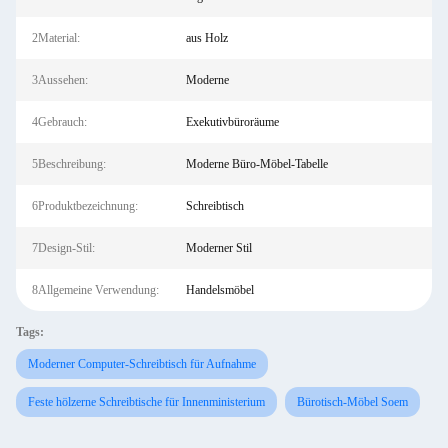
2Material:
aus Holz
3Aussehen:
Moderne
4Gebrauch:
Exekutivbüroräume
5Beschreibung:
Moderne Büro-Möbel-Tabelle
6Produktbezeichnung:
Schreibtisch
7Design-Stil:
Moderner Stil
8Allgemeine Verwendung:
Handelsmöbel
Tags:
Moderner Computer-Schreibtisch für Aufnahme
Feste hölzerne Schreibtische für Innenministerium
Bürotisch-Möbel Soem