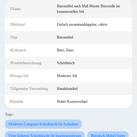
Büromöbel nach Maß Muster Bürostelle im
1Name:
kommerziellen Stil
2Merkmal:
Einfach zusammenklappbar, cabrio
3Typ:
Büromöbel
4Gebrauch:
Büro, Haus
5Produktbezeichnung:
Schreibtisch
6Design-Stil:
Moderner Stil
7Allgemeine Verwendung:
Handelsmöbel
8Qualität:
Hoher Kostenverlauf
Tags:
Moderner Computer-Schreibtisch für Aufnahme
Feste hölzerne Schreibtische für Innenministerium
Bürotisch-Möbel Soem