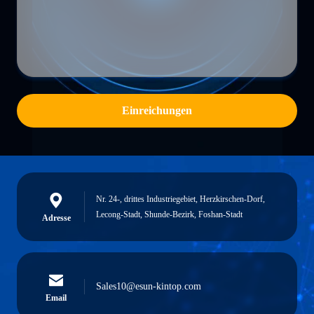
Einreichungen
Nr. 24-, drittes Industriegebiet, Herzkirschen-Dorf,
Lecong-Stadt, Shunde-Bezirk, Foshan-Stadt
Adresse
Sales10@esun-kintop.com
Email