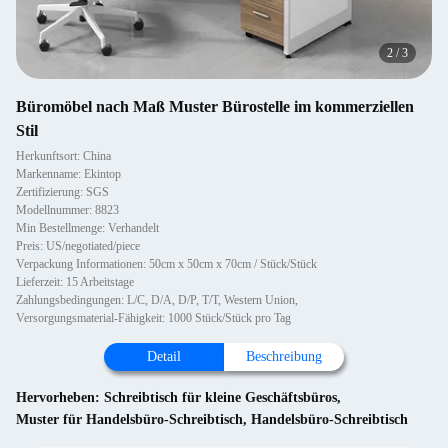
2
/
3
Büromöbel nach Maß Muster Bürostelle im kommerziellen
Stil
Herkunftsort: China
Markenname: Ekintop
Zertifizierung: SGS
Modellnummer: 8823
Min Bestellmenge: Verhandelt
Preis: US/negotiated/piece
Verpackung Informationen: 50cm x 50cm x 70cm / Stück/Stück
Lieferzeit: 15 Arbeitstage
Zahlungsbedingungen: L/C, D/A, D/P, T/T, Western Union,
Versorgungsmaterial-Fähigkeit: 1000 Stück/Stück pro Tag
Detail
Beschreibung
Hervorheben:
Schreibtisch für kleine Geschäftsbüros
,
Muster für Handelsbüro-Schreibtisch
,
Handelsbüro-Schreibtisch